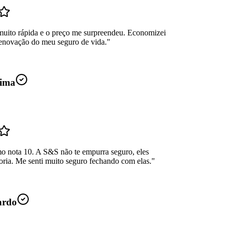
muito rápida e o preço me surpreendeu. Economizei
enovação do meu seguro de vida.
"
ima
mo nota 10. A S&S não te empurra seguro, eles
oria. Me senti muito seguro fechando com elas.
"
ardo