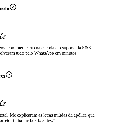
ardo
ema com meu carro na estrada e o suporte da S&S
Resolveram tudo pelo WhatsApp em minutos.
"
uza
total. Me explicaram as letras miúdas da apólice que
rretor tinha me falado antes.
"