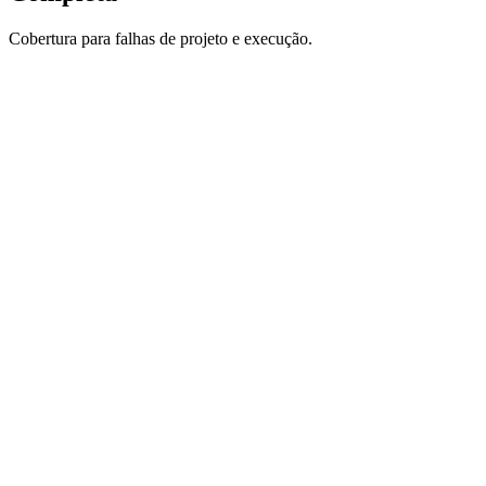
Cobertura para falhas de projeto e execução.
Erro de Projeto
Proteção robusta e garantida pelas melhores seguradoras do
mercado.
Execução
Proteção robusta e garantida pelas melhores seguradoras do
mercado.
Danos Terceiros