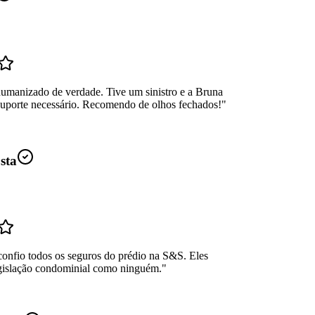
umanizado de verdade. Tive um sinistro e a Bruna
suporte necessário. Recomendo de olhos fechados!
"
sta
confio todos os seguros do prédio na S&S. Eles
gislação condominial como ninguém.
"