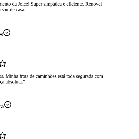
ento da Joice! Super simpática e eficiente. Renovei
sair de casa.
"
es
os. Minha frota de caminhões está toda segurada com
ça absoluta.
"
ra