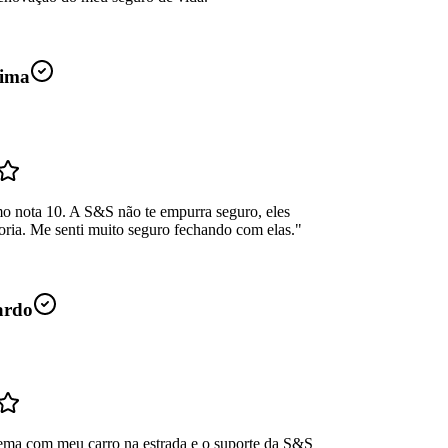
ima
mo nota 10. A S&S não te empurra seguro, eles
oria. Me senti muito seguro fechando com elas.
"
ardo
ema com meu carro na estrada e o suporte da S&S