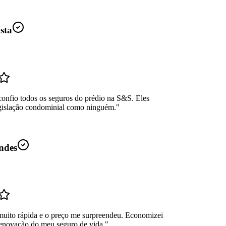
sta
confio todos os seguros do prédio na S&S. Eles
gislação condominial como ninguém.
"
ndes
muito rápida e o preço me surpreendeu. Economizei
enovação do meu seguro de vida.
"