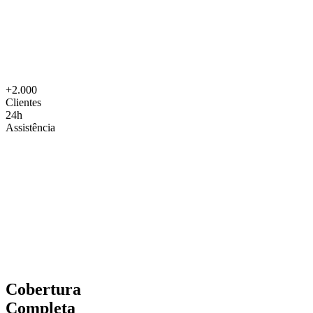
+2.000
Clientes
24h
Assistência
Erro de Projeto
Execução
Danos Terceiros
Defesa
Cobertura
Completa