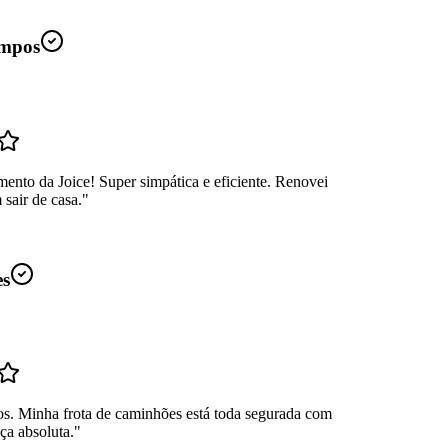
mpos
ento da Joice! Super simpática e eficiente. Renovei
sair de casa.
"
es
os. Minha frota de caminhões está toda segurada com
ça absoluta.
"