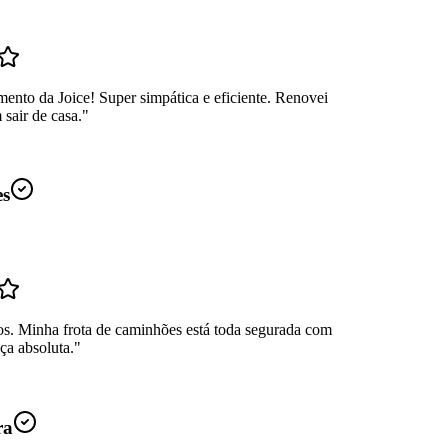
ento da Joice! Super simpática e eficiente. Renovei
sair de casa.
"
es
os. Minha frota de caminhões está toda segurada com
ça absoluta.
"
ra