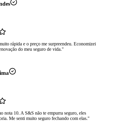
ndes
muito rápida e o preço me surpreendeu. Economizei
enovação do meu seguro de vida.
"
ima
mo nota 10. A S&S não te empurra seguro, eles
oria. Me senti muito seguro fechando com elas.
"