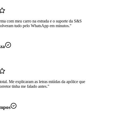
ema com meu carro na estrada e o suporte da S&S
Resolveram tudo pelo WhatsApp em minutos.
"
uza
total. Me explicaram as letras miúdas da apólice que
rretor tinha me falado antes.
"
mpos