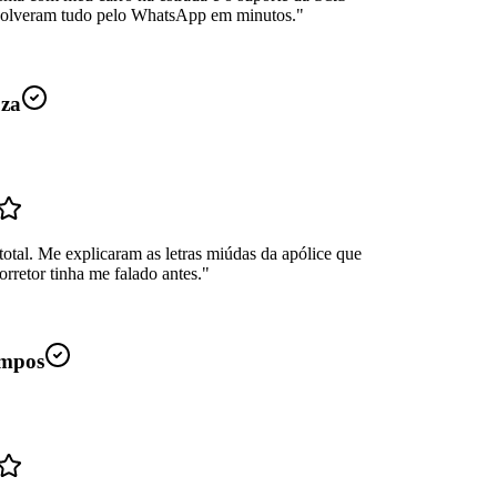
Resolveram tudo pelo WhatsApp em minutos.
"
uza
total. Me explicaram as letras miúdas da apólice que
rretor tinha me falado antes.
"
mpos