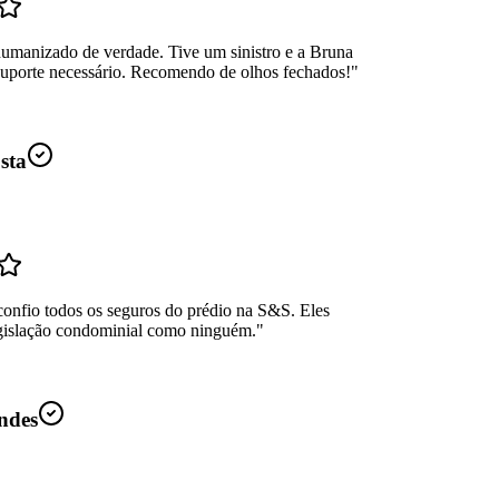
umanizado de verdade. Tive um sinistro e a Bruna
suporte necessário. Recomendo de olhos fechados!
"
sta
confio todos os seguros do prédio na S&S. Eles
gislação condominial como ninguém.
"
ndes