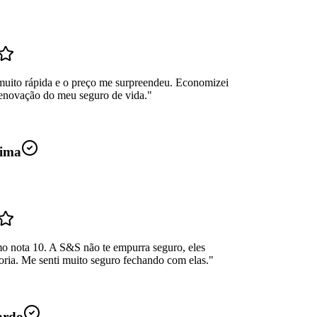
muito rápida e o preço me surpreendeu. Economizei
enovação do meu seguro de vida.
"
ima
mo nota 10. A S&S não te empurra seguro, eles
oria. Me senti muito seguro fechando com elas.
"
ardo