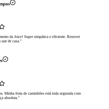
mpos
ento da Joice! Super simpática e eficiente. Renovei
sair de casa.
"
es
os. Minha frota de caminhões está toda segurada com
ça absoluta.
"