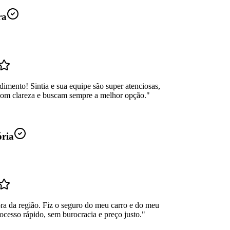
ra
dimento! Sintia e sua equipe são super atenciosas,
com clareza e buscam sempre a melhor opção.
"
ória
ra da região. Fiz o seguro do meu carro e do meu
ocesso rápido, sem burocracia e preço justo.
"