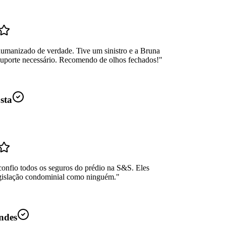
umanizado de verdade. Tive um sinistro e a Bruna
suporte necessário. Recomendo de olhos fechados!
"
sta
confio todos os seguros do prédio na S&S. Eles
gislação condominial como ninguém.
"
ndes