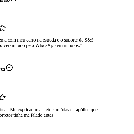
ema com meu carro na estrada e o suporte da S&S
Resolveram tudo pelo WhatsApp em minutos.
"
uza
total. Me explicaram as letras miúdas da apólice que
rretor tinha me falado antes.
"