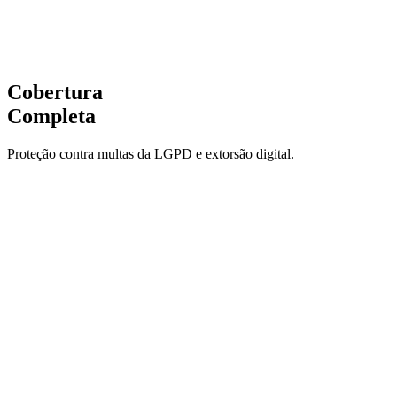
Extorsão
Lucros Cessantes
Restauração
Cobertura
Completa
Proteção contra multas da LGPD e extorsão digital.
Multas LGPD
Proteção robusta e garantida pelas melhores seguradoras do
mercado.
Extorsão