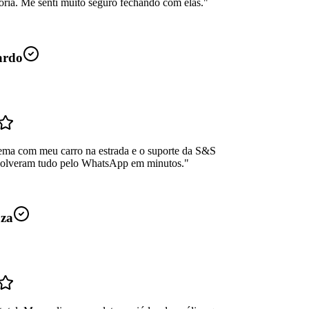
oria. Me senti muito seguro fechando com elas.
"
ardo
ema com meu carro na estrada e o suporte da S&S
Resolveram tudo pelo WhatsApp em minutos.
"
uza