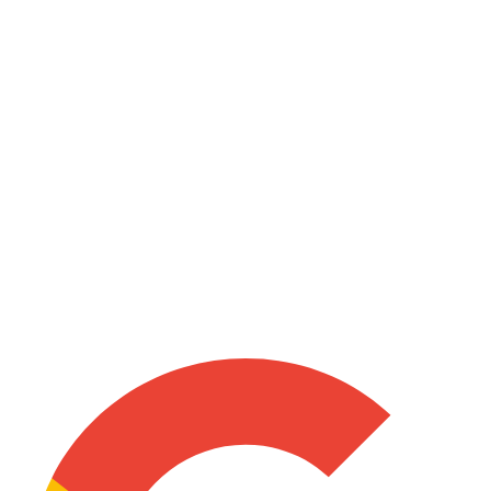
Proteção robusta e garantida pelas melhores seguradoras do
mercado.
Lucros Cessantes
Proteção robusta e garantida pelas melhores seguradoras do
mercado.
Restauração
Proteção robusta e garantida pelas melhores seguradoras do
mercado.