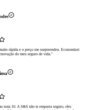
ndes
muito rápida e o preço me surpreendeu. Economizei
enovação do meu seguro de vida.
"
ima
mo nota 10. A S&S não te empurra seguro, eles