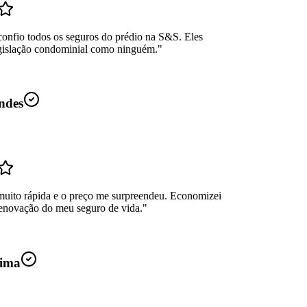
confio todos os seguros do prédio na S&S. Eles
gislação condominial como ninguém.
"
ndes
muito rápida e o preço me surpreendeu. Economizei
enovação do meu seguro de vida.
"
ima