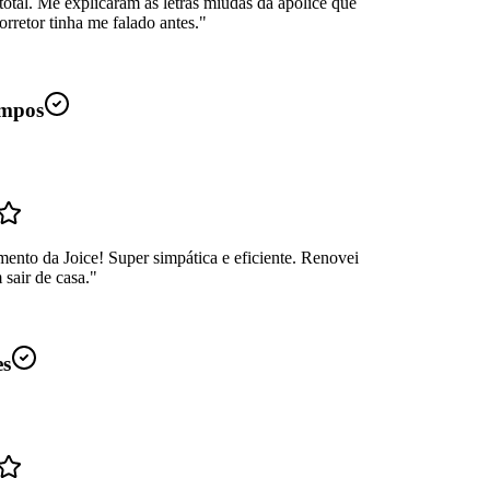
total. Me explicaram as letras miúdas da apólice que
rretor tinha me falado antes.
"
mpos
ento da Joice! Super simpática e eficiente. Renovei
sair de casa.
"
es