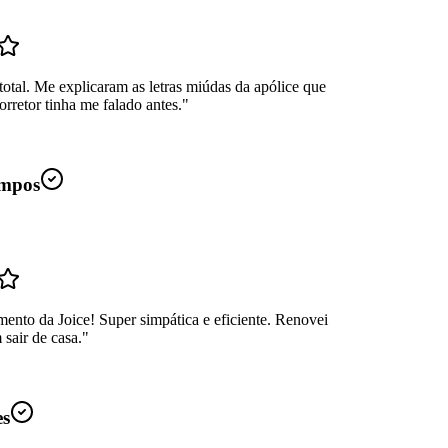
total. Me explicaram as letras miúdas da apólice que
rretor tinha me falado antes.
"
mpos
ento da Joice! Super simpática e eficiente. Renovei
sair de casa.
"
es