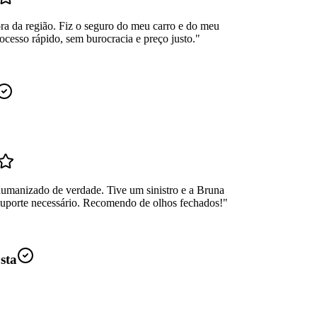
ra da região. Fiz o seguro do meu carro e do meu
ocesso rápido, sem burocracia e preço justo.
"
umanizado de verdade. Tive um sinistro e a Bruna
suporte necessário. Recomendo de olhos fechados!
"
sta