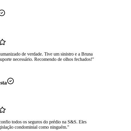
umanizado de verdade. Tive um sinistro e a Bruna
suporte necessário. Recomendo de olhos fechados!
"
sta
confio todos os seguros do prédio na S&S. Eles
gislação condominial como ninguém.
"