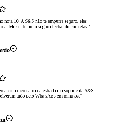
mo nota 10. A S&S não te empurra seguro, eles
oria. Me senti muito seguro fechando com elas.
"
ardo
ema com meu carro na estrada e o suporte da S&S
Resolveram tudo pelo WhatsApp em minutos.
"
uza