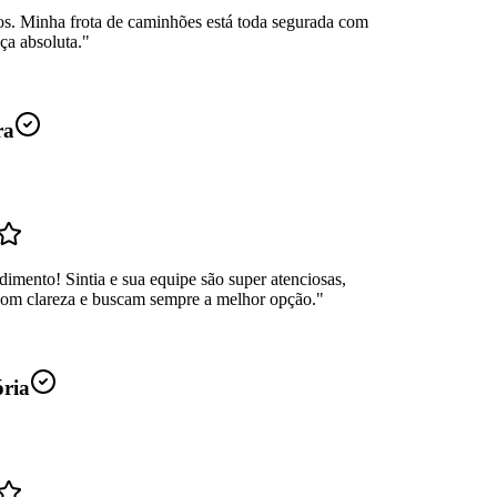
os. Minha frota de caminhões está toda segurada com
ça absoluta.
"
ra
dimento! Sintia e sua equipe são super atenciosas,
com clareza e buscam sempre a melhor opção.
"
ória