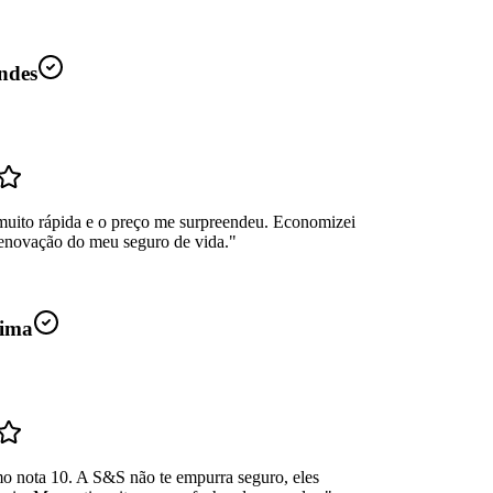
ndes
muito rápida e o preço me surpreendeu. Economizei
enovação do meu seguro de vida.
"
ima
mo nota 10. A S&S não te empurra seguro, eles