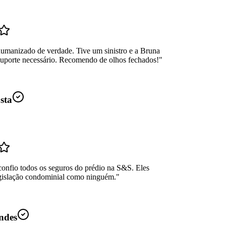
umanizado de verdade. Tive um sinistro e a Bruna
suporte necessário. Recomendo de olhos fechados!
"
sta
confio todos os seguros do prédio na S&S. Eles
gislação condominial como ninguém.
"
ndes