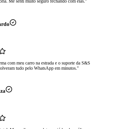
oria. Me senti muito seguro fechando com elas.
"
ardo
ema com meu carro na estrada e o suporte da S&S
Resolveram tudo pelo WhatsApp em minutos.
"
uza