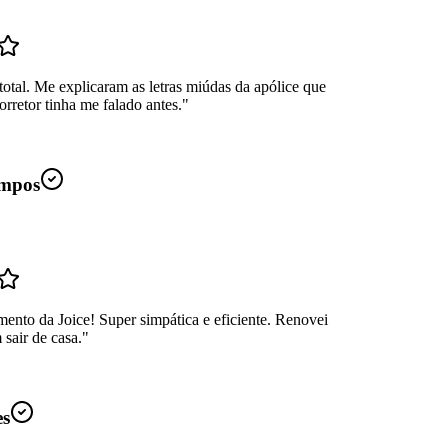
total. Me explicaram as letras miúdas da apólice que
rretor tinha me falado antes.
"
mpos
ento da Joice! Super simpática e eficiente. Renovei
sair de casa.
"
es