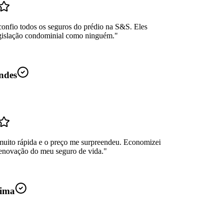
confio todos os seguros do prédio na S&S. Eles
gislação condominial como ninguém.
"
ndes
muito rápida e o preço me surpreendeu. Economizei
enovação do meu seguro de vida.
"
ima