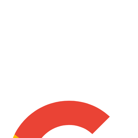
Proteção robusta e garantida pelas melhores seguradoras do
mercado.
Incêndio
Proteção robusta e garantida pelas melhores seguradoras do
mercado.
Funcionários
Proteção robusta e garantida pelas melhores seguradoras do
mercado.