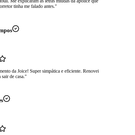
total. Me explicaram as letras miúdas da apólice que
rretor tinha me falado antes.
"
mpos
ento da Joice! Super simpática e eficiente. Renovei
sair de casa.
"
es