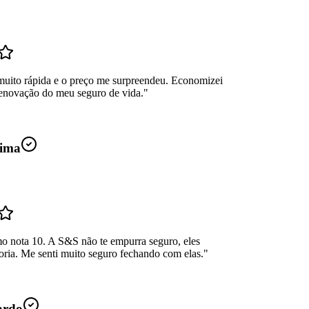
muito rápida e o preço me surpreendeu. Economizei
enovação do meu seguro de vida.
"
ima
mo nota 10. A S&S não te empurra seguro, eles
oria. Me senti muito seguro fechando com elas.
"
ardo