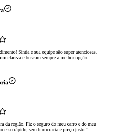
ra
dimento! Sintia e sua equipe são super atenciosas,
com clareza e buscam sempre a melhor opção.
"
ória
ra da região. Fiz o seguro do meu carro e do meu
ocesso rápido, sem burocracia e preço justo.
"