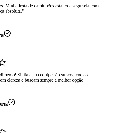
os. Minha frota de caminhões está toda segurada com
ça absoluta.
"
ra
dimento! Sintia e sua equipe são super atenciosas,
com clareza e buscam sempre a melhor opção.
"
ória