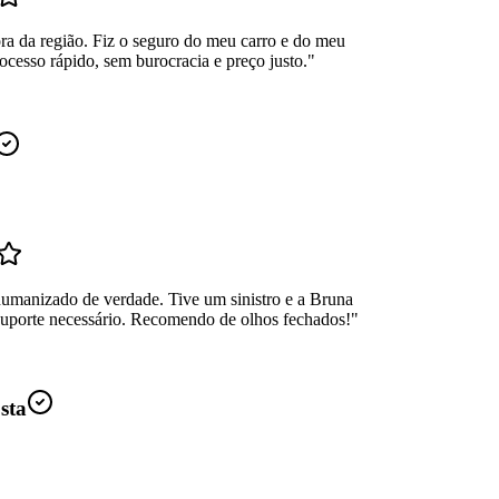
ra da região. Fiz o seguro do meu carro e do meu
ocesso rápido, sem burocracia e preço justo.
"
umanizado de verdade. Tive um sinistro e a Bruna
suporte necessário. Recomendo de olhos fechados!
"
sta