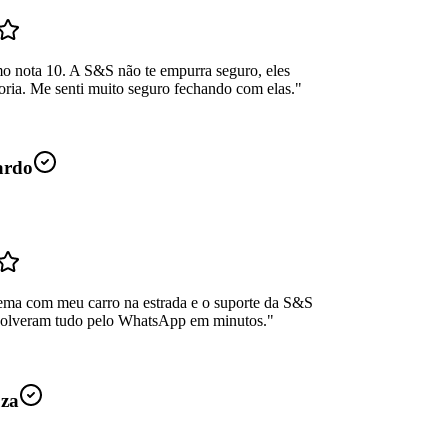
mo nota 10. A S&S não te empurra seguro, eles
oria. Me senti muito seguro fechando com elas.
"
ardo
ema com meu carro na estrada e o suporte da S&S
Resolveram tudo pelo WhatsApp em minutos.
"
uza