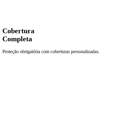
Danos Elétricos
Incêndio
Funcionários
Cobertura
Completa
Proteção obrigatória com coberturas personalizadas.
RC Síndico
Proteção robusta e garantida pelas melhores seguradoras do
mercado.
Danos Elétricos