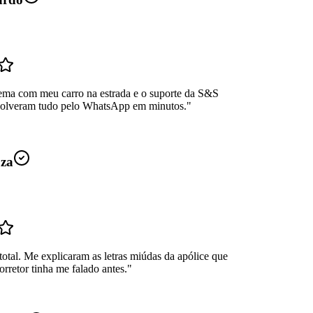
ema com meu carro na estrada e o suporte da S&S
Resolveram tudo pelo WhatsApp em minutos.
"
uza
total. Me explicaram as letras miúdas da apólice que
rretor tinha me falado antes.
"