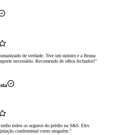
umanizado de verdade. Tive um sinistro e a Bruna
suporte necessário. Recomendo de olhos fechados!
"
sta
confio todos os seguros do prédio na S&S. Eles
gislação condominial como ninguém.
"