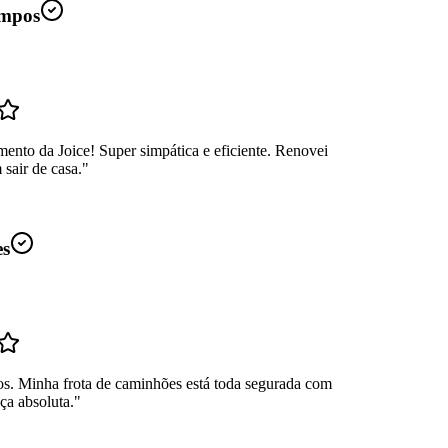
mpos
ento da Joice! Super simpática e eficiente. Renovei
sair de casa.
"
es
os. Minha frota de caminhões está toda segurada com
ça absoluta.
"