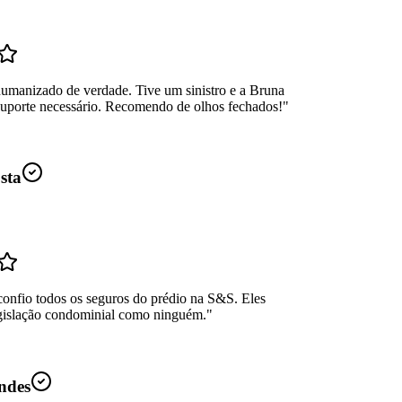
umanizado de verdade. Tive um sinistro e a Bruna
suporte necessário. Recomendo de olhos fechados!
"
sta
confio todos os seguros do prédio na S&S. Eles
gislação condominial como ninguém.
"
ndes