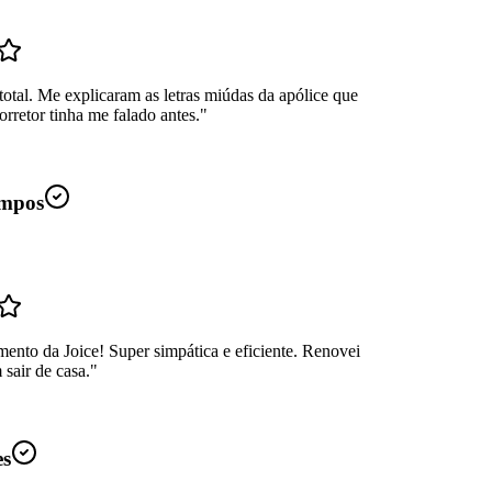
total. Me explicaram as letras miúdas da apólice que
rretor tinha me falado antes.
"
mpos
ento da Joice! Super simpática e eficiente. Renovei
sair de casa.
"
es