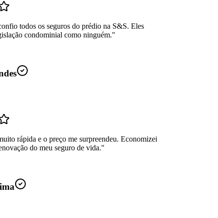
confio todos os seguros do prédio na S&S. Eles
gislação condominial como ninguém.
"
ndes
muito rápida e o preço me surpreendeu. Economizei
enovação do meu seguro de vida.
"
ima