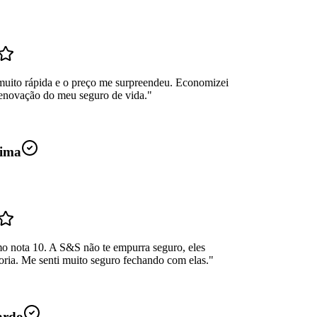
muito rápida e o preço me surpreendeu. Economizei
enovação do meu seguro de vida.
"
ima
mo nota 10. A S&S não te empurra seguro, eles
oria. Me senti muito seguro fechando com elas.
"
ardo