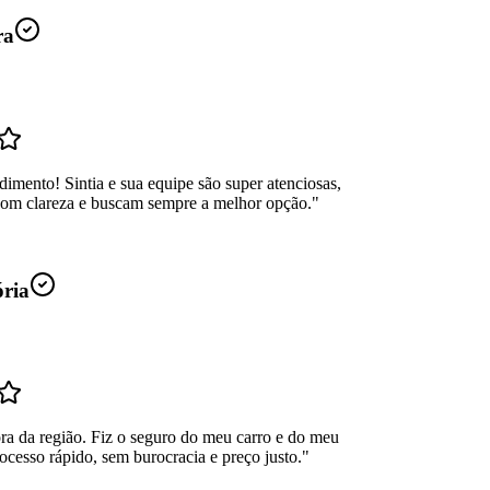
ra
dimento! Sintia e sua equipe são super atenciosas,
com clareza e buscam sempre a melhor opção.
"
ória
ra da região. Fiz o seguro do meu carro e do meu
ocesso rápido, sem burocracia e preço justo.
"