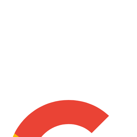
Proteção robusta e garantida pelas melhores seguradoras do
mercado.
Sigilo
Proteção robusta e garantida pelas melhores seguradoras do
mercado.
Equipe
Proteção robusta e garantida pelas melhores seguradoras do
mercado.