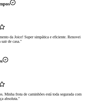
mpos
ento da Joice! Super simpática e eficiente. Renovei
sair de casa.
"
es
os. Minha frota de caminhões está toda segurada com
ça absoluta.
"