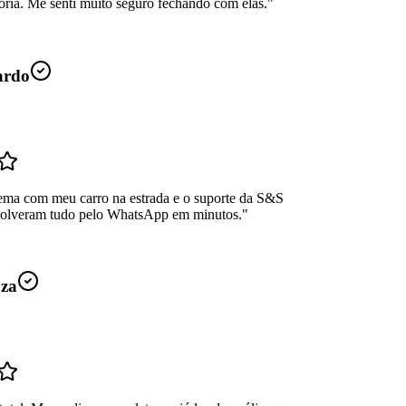
oria. Me senti muito seguro fechando com elas.
"
ardo
ema com meu carro na estrada e o suporte da S&S
Resolveram tudo pelo WhatsApp em minutos.
"
uza