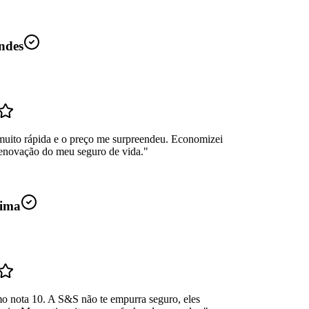
ndes
muito rápida e o preço me surpreendeu. Economizei
enovação do meu seguro de vida.
"
ima
mo nota 10. A S&S não te empurra seguro, eles