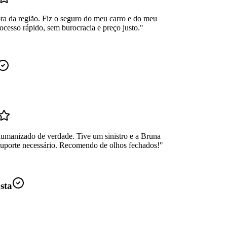
ra da região. Fiz o seguro do meu carro e do meu
ocesso rápido, sem burocracia e preço justo.
"
umanizado de verdade. Tive um sinistro e a Bruna
suporte necessário. Recomendo de olhos fechados!
"
sta