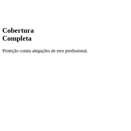
Danos Morais
Sigilo
Equipe
Cobertura
Completa
Proteção contra alegações de erro profissional.
Custos de Defesa
Proteção robusta e garantida pelas melhores seguradoras do
mercado.
Danos Morais