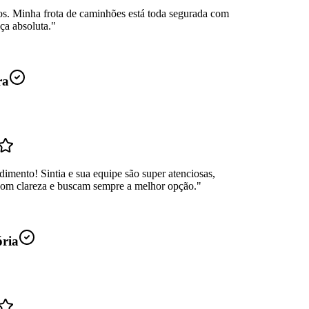
os. Minha frota de caminhões está toda segurada com
ça absoluta.
"
ra
dimento! Sintia e sua equipe são super atenciosas,
com clareza e buscam sempre a melhor opção.
"
ória