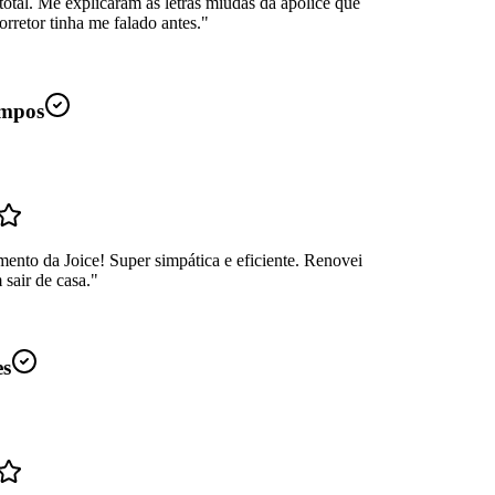
total. Me explicaram as letras miúdas da apólice que
rretor tinha me falado antes.
"
mpos
ento da Joice! Super simpática e eficiente. Renovei
sair de casa.
"
es