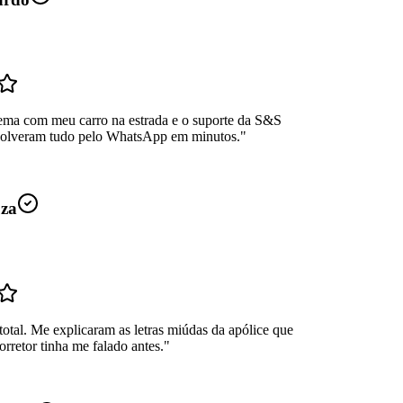
ema com meu carro na estrada e o suporte da S&S
Resolveram tudo pelo WhatsApp em minutos.
"
uza
total. Me explicaram as letras miúdas da apólice que
rretor tinha me falado antes.
"