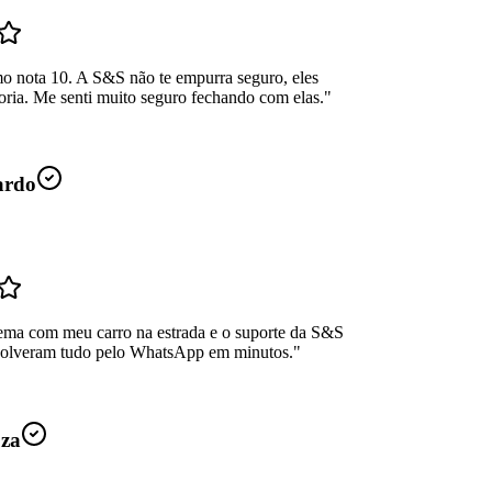
mo nota 10. A S&S não te empurra seguro, eles
oria. Me senti muito seguro fechando com elas.
"
ardo
ema com meu carro na estrada e o suporte da S&S
Resolveram tudo pelo WhatsApp em minutos.
"
uza