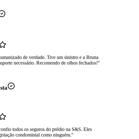
umanizado de verdade. Tive um sinistro e a Bruna
suporte necessário. Recomendo de olhos fechados!
"
sta
confio todos os seguros do prédio na S&S. Eles
gislação condominial como ninguém.
"